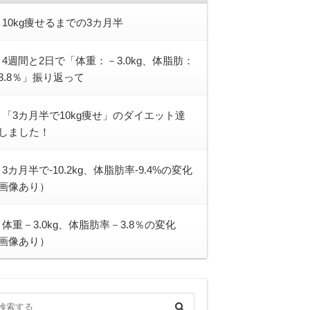
10kg痩せるまでの3カ月半
4週間と2日で「体重：－3.0kg、体脂肪：
3.8％」振り返って
「3カ月半で10kg痩せ」のダイエット達
しました！
3カ月半で-10.2kg、体脂肪率-9.4%の変化
画像あり）
体重－3.0kg、体脂肪率－3.8％の変化
画像あり）