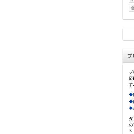
ブ
ブ
応
す
◆
◆
◆
ダ
の
＾