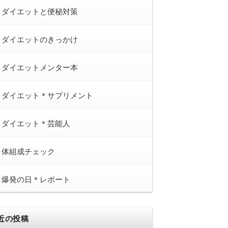
ダイエットと便秘対策
ダイエットのきっかけ
ダイエットメンター本
ダイエット＊サプリメント
ダイエット＊芸能人
体組成チェック
爆発の日＊レポート
近の投稿