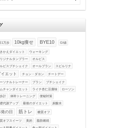
グ
BYE10
10kg痩せ
日1万歩
GI値
きかえダイエット
ウォーキング
リジナルタンブラー
オルビス
ルビスプチシェイク
オールブラン
スピルリナ
ダイエット
チョン・ダヨン
チートデー
ーソナルトレーナー
ブラン
プチシェイク
ムチャンダイエット
ライチ杏仁豆腐味
ローソン
歩計
体幹トレーニング
便秘対策
礎代謝アップ
最後のダイエット
炭酸水
筋トレ
爆発の日
糖質オフ
質オフスイーツ
美的
脂肪燃焼
べる順番ダイエット
食べ順ダイエット