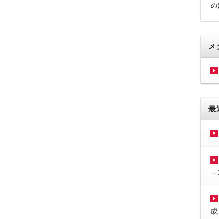
の
メ
最
－
成