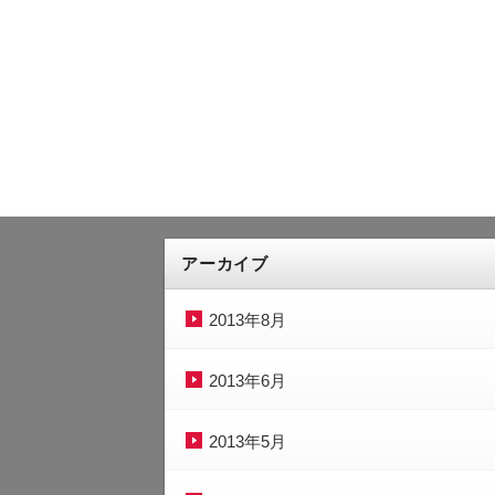
アーカイブ
2013年8月
2013年6月
2013年5月