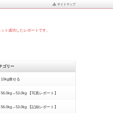
サイトマップ
ダイエット成功したレポートです。
テゴリー
10kg痩せる
56.0kg→53.0kg 【写真レポート】
56.0kg→53.0kg 【記録レポート】