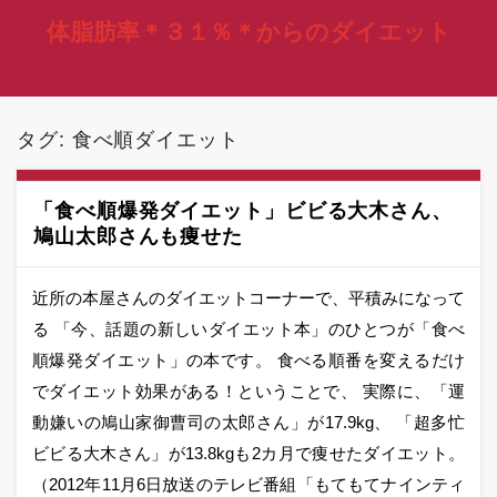
体脂肪率＊３１％＊からのダイエット
タグ:
食べ順ダイエット
「食べ順爆発ダイエット」ビビる大木さん、
鳩山太郎さんも痩せた
近所の本屋さんのダイエットコーナーで、平積みになって
る 「今、話題の新しいダイエット本」のひとつが「食べ
順爆発ダイエット」の本です。 食べる順番を変えるだけ
でダイエット効果がある！ということで、 実際に、「運
動嫌いの鳩山家御曹司の太郎さん」が17.9kg、 「超多忙
ビビる大木さん」が13.8kgも2カ月で痩せたダイエット。
（2012年11月6日放送のテレビ番組「もてもてナインティ