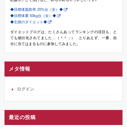
◆目標体脂肪率 20%台（女）◆
◆目標体重 50kg台（女）◆
◆主婦のダイエット◆
ダイエットブログは、たくさんあってランキングの項目も、と
ても細分化されてました…（＾＾；） とりあえず、一番、自
分に当てはまるものに参加してみました。
メタ情報
ログイン
最近の投稿