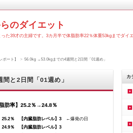
からのダイエット
てしまった39才の主婦です。3カ月半で体脂肪率22％体重53kgまで
記録レポート】
56.0kg →53.0kgまでの4週間と2日間「01週め」
カ
の4週間と2日間「01週め」
体脂肪率】25.2％→24.8％
率】25.2％ 【内臓脂肪レベル】3
←爆発の日
】24.9％ 【内臓脂肪レベル】3