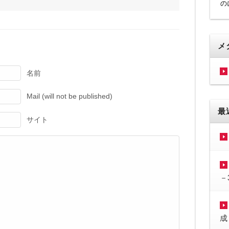
の
メ
名前
Mail (will not be published)
最
サイト
－
成