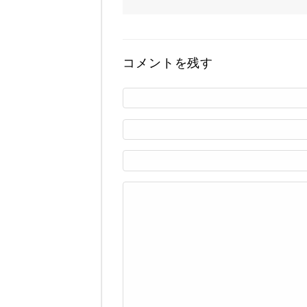
コメントを残す