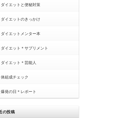
ダイエットと便秘対策
ダイエットのきっかけ
ダイエットメンター本
ダイエット＊サプリメント
ダイエット＊芸能人
体組成チェック
爆発の日＊レポート
近の投稿